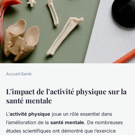
Accueil
›
Santé
SANTÉ
L’impact de l’activité physique sur la
L'activité physique, une clé
santé mentale
pour la santé mentale
L’
activité physique
joue un rôle essentiel dans
Sandro
•
7 novembre 2024
•
6 min de lecture
l’amélioration de la
santé mentale
. De nombreuses
études scientifiques ont démontré que l’exercice