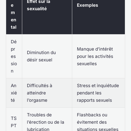
Effet sur la
e
Exemples
sexualité
m
en
tal
Dé
pr
Manque d’intérêt
Diminution du
es
pour les activités
désir sexuel
sio
sexuelles
n
An
Difficultés à
Stress et inquiétude
xié
atteindre
pendant les
té
l’orgasme
rapports sexuels
Troubles de
Flashbacks ou
TS
l’érection ou de la
évitement des
PT
lubrication
situations sexuelles