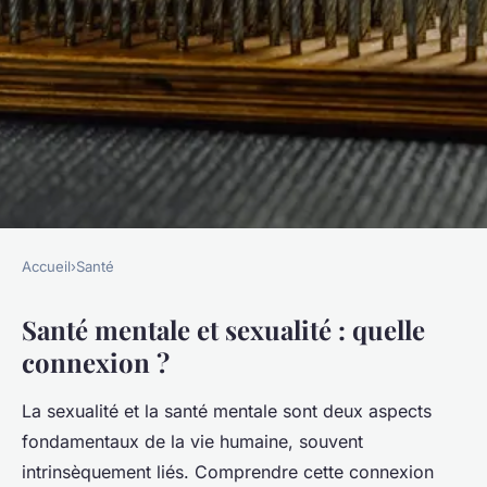
Accueil
›
Santé
SANTÉ
Santé mentale et sexualité : quelle
Santé mentale et sexualité :
connexion ?
quelle connexion ?
La sexualité et la santé mentale sont deux aspects
Sandro
•
7 novembre 2024
•
6 min de lecture
fondamentaux de la vie humaine, souvent
intrinsèquement liés. Comprendre cette connexion