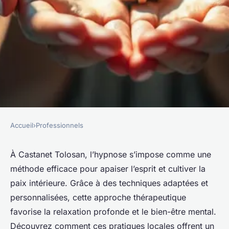
Accueil
›
Professionnels
PROFESSIONNELS
Castanet tolosan : techniques
À Castanet Tolosan, l’hypnose s’impose comme une
méthode efficace pour apaiser l’esprit et cultiver la
d'hypnose pour retrouver la
paix intérieure. Grâce à des techniques adaptées et
paix intérieure
personnalisées, cette approche thérapeutique
favorise la relaxation profonde et le bien-être mental.
Sandro
•
6 octobre 2025
•
5 min de lecture
Découvrez comment ces pratiques locales offrent un