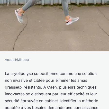
Accueil
›
Minceur
MINCEUR
Top techniques de
La cryolipolyse se positionne comme une solution
non invasive et ciblée pour éliminer les amas
cryolipolyse à caen pour un
graisseux résistants. À Caen, plusieurs techniques
corps parfait
innovantes se distinguent par leur efficacité et leur
sécurité éprouvée en cabinet. Identifier la méthode
Sandro
•
30 septembre 2025
•
5 min de lecture
adaptée à vos besoins demande une connaissance