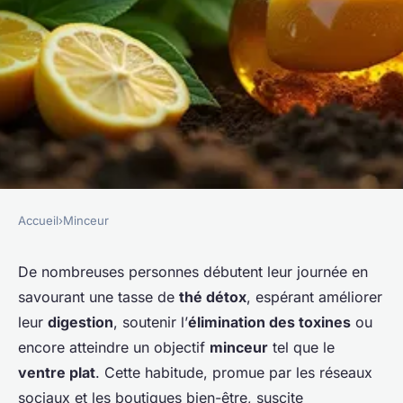
Accueil
›
Minceur
MINCEUR
Thé détox : mythe ou allié
De nombreuses personnes débutent leur journée en
savourant une tasse de
thé détox
, espérant améliorer
pour le bien-être et la
leur
digestion
, soutenir l’
élimination des toxines
ou
digestion ?
encore atteindre un objectif
minceur
tel que le
ventre plat
. Cette habitude, promue par les réseaux
Sandro
•
28 novembre 2025
•
5 min de lecture
sociaux et les boutiques bien-être, suscite