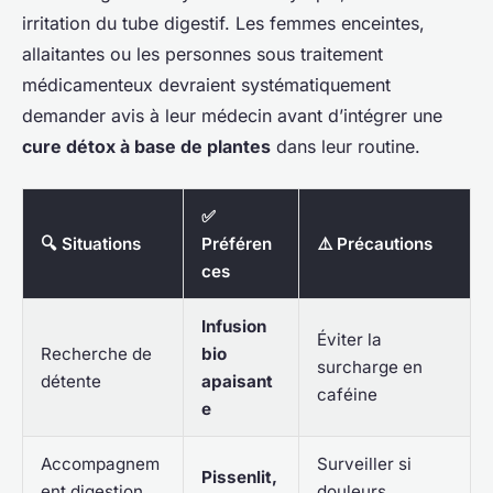
irritation du tube digestif. Les femmes enceintes,
allaitantes ou les personnes sous traitement
médicamenteux devraient systématiquement
demander avis à leur médecin avant d’intégrer une
cure détox à base de plantes
dans leur routine.
✅
🔍 Situations
Préféren
⚠️ Précautions
ces
Infusion
Éviter la
Recherche de
bio
surcharge en
détente
apaisant
caféine
e
Accompagnem
Surveiller si
Pissenlit,
ent digestion
douleurs